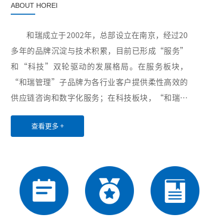
ABOUT HOREI
和瑞成立于2002年，总部设立在南京，经过20
多年的品牌沉淀与技术积累，目前已形成“服务”
和“科技”双轮驱动的发展格局。在服务板块，
“和瑞管理”子品牌为各行业客户提供柔性高效的
供应链咨询和数字化服务；在科技板块，“和瑞智
能”子品牌积极布局卫生与健康、智慧供应链和工
查看更多 +
业互联网三大领域，致力于为世界各地用户提供创
新性的超自动化硬件设备、软件、服务和解决方
案。凭借稳定可靠的产品与服务、丰富多样的项目
经验以及高效优质的售后服务，公司业务已覆盖全
国20余个省份和直辖市，并与电力、医药、水务、
第三方物流等行业的众多龙头企业建立了长期稳定