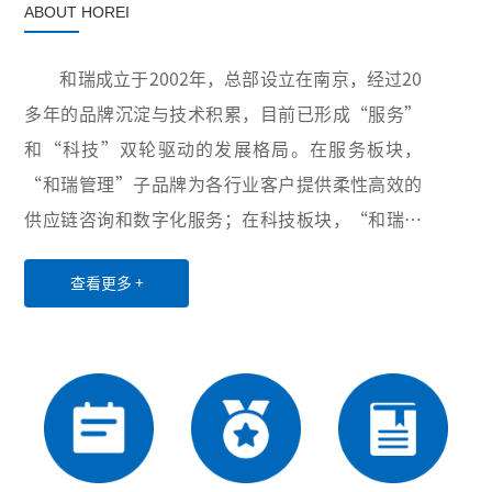
ABOUT HOREI
和瑞成立于2002年，总部设立在南京，经过20
多年的品牌沉淀与技术积累，目前已形成“服务”
和“科技”双轮驱动的发展格局。在服务板块，
“和瑞管理”子品牌为各行业客户提供柔性高效的
供应链咨询和数字化服务；在科技板块，“和瑞智
能”子品牌积极布局卫生与健康、智慧供应链和工
查看更多 +
业互联网三大领域，致力于为世界各地用户提供创
新性的超自动化硬件设备、软件、服务和解决方
案。凭借稳定可靠的产品与服务、丰富多样的项目
经验以及高效优质的售后服务，公司业务已覆盖全
国20余个省份和直辖市，并与电力、医药、水务、
第三方物流等行业的众多龙头企业建立了长期稳定