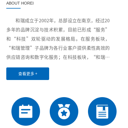
ABOUT HOREI
和瑞成立于2002年，总部设立在南京，经过20
多年的品牌沉淀与技术积累，目前已形成“服务”
和“科技”双轮驱动的发展格局。在服务板块，
“和瑞管理”子品牌为各行业客户提供柔性高效的
供应链咨询和数字化服务；在科技板块，“和瑞智
能”子品牌积极布局卫生与健康、智慧供应链和工
查看更多 +
业互联网三大领域，致力于为世界各地用户提供创
新性的超自动化硬件设备、软件、服务和解决方
案。凭借稳定可靠的产品与服务、丰富多样的项目
经验以及高效优质的售后服务，公司业务已覆盖全
国20余个省份和直辖市，并与电力、医药、水务、
第三方物流等行业的众多龙头企业建立了长期稳定