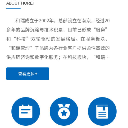
ABOUT HOREI
和瑞成立于2002年，总部设立在南京，经过20
多年的品牌沉淀与技术积累，目前已形成“服务”
和“科技”双轮驱动的发展格局。在服务板块，
“和瑞管理”子品牌为各行业客户提供柔性高效的
供应链咨询和数字化服务；在科技板块，“和瑞智
能”子品牌积极布局卫生与健康、智慧供应链和工
查看更多 +
业互联网三大领域，致力于为世界各地用户提供创
新性的超自动化硬件设备、软件、服务和解决方
案。凭借稳定可靠的产品与服务、丰富多样的项目
经验以及高效优质的售后服务，公司业务已覆盖全
国20余个省份和直辖市，并与电力、医药、水务、
第三方物流等行业的众多龙头企业建立了长期稳定