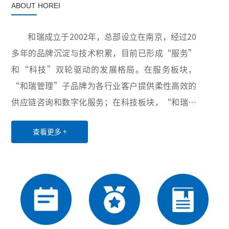
ABOUT HOREI
和瑞成立于2002年，总部设立在南京，经过20
多年的品牌沉淀与技术积累，目前已形成“服务”
和“科技”双轮驱动的发展格局。在服务板块，
“和瑞管理”子品牌为各行业客户提供柔性高效的
供应链咨询和数字化服务；在科技板块，“和瑞智
能”子品牌积极布局卫生与健康、智慧供应链和工
查看更多 +
业互联网三大领域，致力于为世界各地用户提供创
新性的超自动化硬件设备、软件、服务和解决方
案。凭借稳定可靠的产品与服务、丰富多样的项目
经验以及高效优质的售后服务，公司业务已覆盖全
国20余个省份和直辖市，并与电力、医药、水务、
第三方物流等行业的众多龙头企业建立了长期稳定