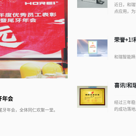
近日，和瑞
点应用，为
荣誉+1
瞪羚企业
和瑞智能蹄
喜讯!和
业认定
牙年会
经过三年稳
的成功落地
彰暨尾牙年会，全体同仁欢聚一堂。