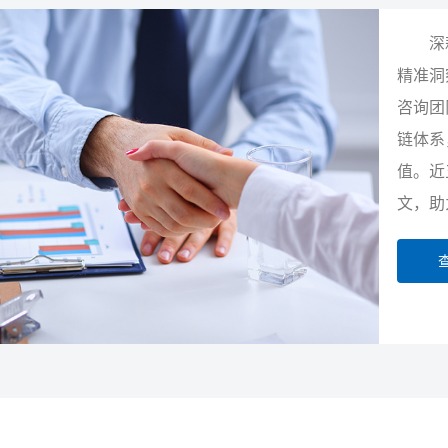
深
精准洞
咨询团
链体系
值。近
文，助