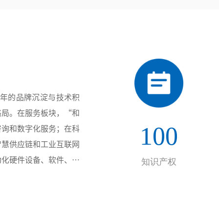
多年的品牌沉淀与技术积
格局。在服务板块，“和
100
咨询和数字化服务；在科
智慧供应链和工业互联网
动化硬件设备、软件、服
知识产权
样的项目经验以及高效优
直辖市，并与电力、医
长期稳定的合作伙伴关