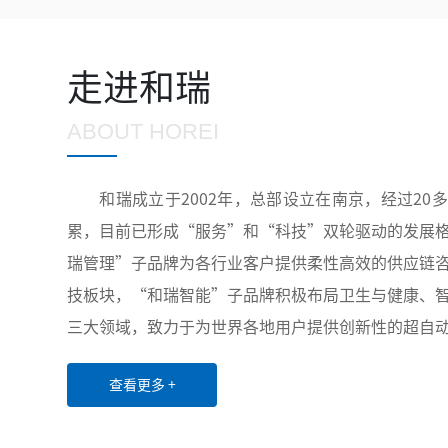
走进和瑞
ABOUT HOREI
和瑞成立于2002年，总部设立在南京，经过20
累，目前已形成“服务”和“科技”双轮驱动的发展
瑞管理”子品牌为各行业客户提供柔性高效的供应链
技板块，“和瑞智能”子品牌积极布局卫生与健康、
三大领域，致力于为世界各地用户提供创新性的超自
务和解决方案。凭借稳定可靠的产品与服务、丰富多
查看更多 +
质的售后服务，公司业务已覆盖全国20余个省份和
药、水务、第三方物流等行业的众多龙头企业建立了