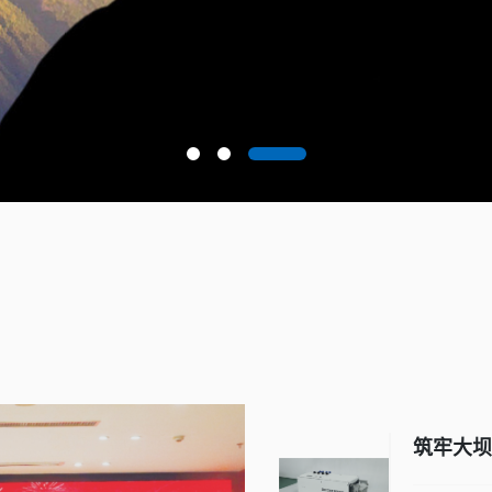
筑牢大坝
渗流监测