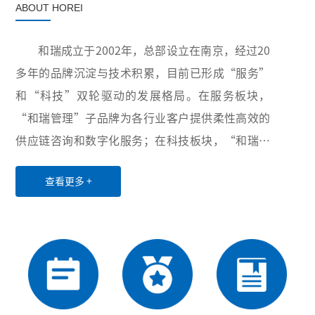
ABOUT HOREI
和瑞成立于2002年，总部设立在南京，经过20
多年的品牌沉淀与技术积累，目前已形成“服务”
和“科技”双轮驱动的发展格局。在服务板块，
“和瑞管理”子品牌为各行业客户提供柔性高效的
供应链咨询和数字化服务；在科技板块，“和瑞智
能”子品牌积极布局卫生与健康、智慧供应链和工
查看更多 +
业互联网三大领域，致力于为世界各地用户提供创
新性的超自动化硬件设备、软件、服务和解决方
案。凭借稳定可靠的产品与服务、丰富多样的项目
经验以及高效优质的售后服务，公司业务已覆盖全
国20余个省份和直辖市，并与电力、医药、水务、
第三方物流等行业的众多龙头企业建立了长期稳定