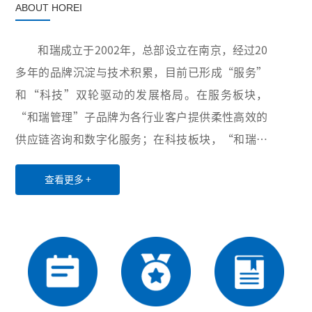
ABOUT HOREI
和瑞成立于2002年，总部设立在南京，经过20
多年的品牌沉淀与技术积累，目前已形成“服务”
和“科技”双轮驱动的发展格局。在服务板块，
“和瑞管理”子品牌为各行业客户提供柔性高效的
供应链咨询和数字化服务；在科技板块，“和瑞智
能”子品牌积极布局卫生与健康、智慧供应链和工
查看更多 +
业互联网三大领域，致力于为世界各地用户提供创
新性的超自动化硬件设备、软件、服务和解决方
案。凭借稳定可靠的产品与服务、丰富多样的项目
经验以及高效优质的售后服务，公司业务已覆盖全
国20余个省份和直辖市，并与电力、医药、水务、
第三方物流等行业的众多龙头企业建立了长期稳定