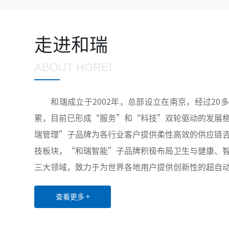
走进和瑞
ABOUT HOREI
和瑞成立于2002年，总部设立在南京，经过20
累，目前已形成“服务”和“科技”双轮驱动的发展
瑞管理”子品牌为各行业客户提供柔性高效的供应链
技板块，“和瑞智能”子品牌积极布局卫生与健康、
三大领域，致力于为世界各地用户提供创新性的超自
务和解决方案。凭借稳定可靠的产品与服务、丰富多
查看更多 +
质的售后服务，公司业务已覆盖全国20余个省份和
药、水务、第三方物流等行业的众多龙头企业建立了