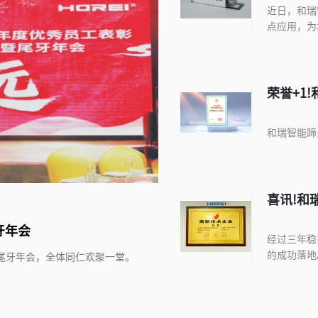
近日，和瑞
点应用，为
荣誉+1
瞪羚企业
和瑞智能蹄
喜讯!和
业认定
牙年会
经过三年稳
的成功落地
彰暨尾牙年会，全体同仁欢聚一堂。