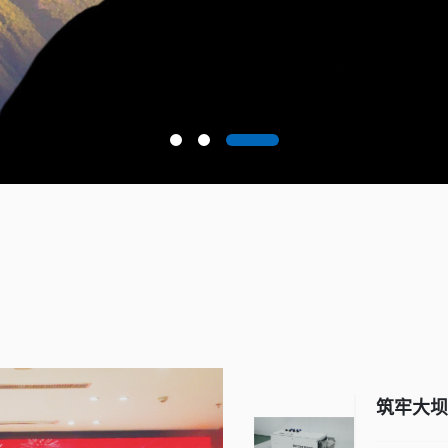
筑牢大坝
渗流监测