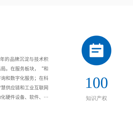
多年的品牌沉淀与技术积
格局。在服务板块，“和
100
咨询和数字化服务；在科
智慧供应链和工业互联网
动化硬件设备、软件、服
知识产权
样的项目经验以及高效优
直辖市，并与电力、医
长期稳定的合作伙伴关