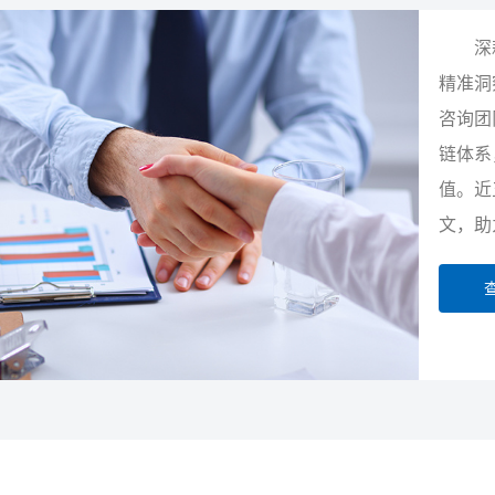
深
精准洞
咨询团
链体系
值。近
文，助