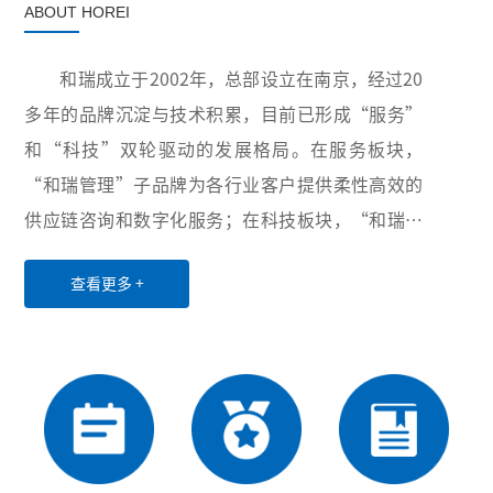
ABOUT HOREI
和瑞成立于2002年，总部设立在南京，经过20
多年的品牌沉淀与技术积累，目前已形成“服务”
和“科技”双轮驱动的发展格局。在服务板块，
“和瑞管理”子品牌为各行业客户提供柔性高效的
供应链咨询和数字化服务；在科技板块，“和瑞智
能”子品牌积极布局卫生与健康、智慧供应链和工
查看更多 +
业互联网三大领域，致力于为世界各地用户提供创
新性的超自动化硬件设备、软件、服务和解决方
案。凭借稳定可靠的产品与服务、丰富多样的项目
经验以及高效优质的售后服务，公司业务已覆盖全
国20余个省份和直辖市，并与电力、医药、水务、
第三方物流等行业的众多龙头企业建立了长期稳定