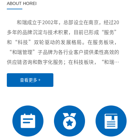
ABOUT HOREI
和瑞成立于2002年，总部设立在南京，经过20
多年的品牌沉淀与技术积累，目前已形成“服务”
和“科技”双轮驱动的发展格局。在服务板块，
“和瑞管理”子品牌为各行业客户提供柔性高效的
供应链咨询和数字化服务；在科技板块，“和瑞智
能”子品牌积极布局卫生与健康、智慧供应链和工
查看更多 +
业互联网三大领域，致力于为世界各地用户提供创
新性的超自动化硬件设备、软件、服务和解决方
案。凭借稳定可靠的产品与服务、丰富多样的项目
经验以及高效优质的售后服务，公司业务已覆盖全
国20余个省份和直辖市，并与电力、医药、水务、
第三方物流等行业的众多龙头企业建立了长期稳定