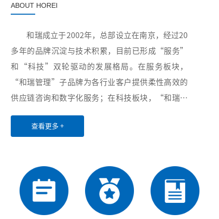
ABOUT HOREI
和瑞成立于2002年，总部设立在南京，经过20
多年的品牌沉淀与技术积累，目前已形成“服务”
和“科技”双轮驱动的发展格局。在服务板块，
“和瑞管理”子品牌为各行业客户提供柔性高效的
供应链咨询和数字化服务；在科技板块，“和瑞智
能”子品牌积极布局卫生与健康、智慧供应链和工
查看更多 +
业互联网三大领域，致力于为世界各地用户提供创
新性的超自动化硬件设备、软件、服务和解决方
案。凭借稳定可靠的产品与服务、丰富多样的项目
经验以及高效优质的售后服务，公司业务已覆盖全
国20余个省份和直辖市，并与电力、医药、水务、
第三方物流等行业的众多龙头企业建立了长期稳定