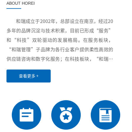
ABOUT HOREI
和瑞成立于2002年，总部设立在南京，经过20
多年的品牌沉淀与技术积累，目前已形成“服务”
和“科技”双轮驱动的发展格局。在服务板块，
“和瑞管理”子品牌为各行业客户提供柔性高效的
供应链咨询和数字化服务；在科技板块，“和瑞智
能”子品牌积极布局卫生与健康、智慧供应链和工
查看更多 +
业互联网三大领域，致力于为世界各地用户提供创
新性的超自动化硬件设备、软件、服务和解决方
案。凭借稳定可靠的产品与服务、丰富多样的项目
经验以及高效优质的售后服务，公司业务已覆盖全
国20余个省份和直辖市，并与电力、医药、水务、
第三方物流等行业的众多龙头企业建立了长期稳定